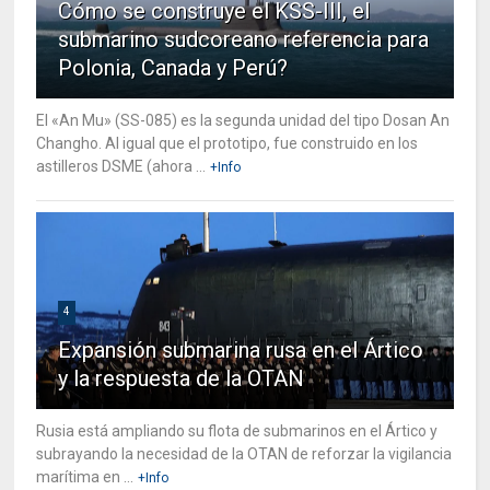
Cómo se construye el KSS-III, el
submarino sudcoreano referencia para
Polonia, Canada y Perú?
El «An Mu» (SS-085) es la segunda unidad del tipo Dosan An
Changho. Al igual que el prototipo, fue construido en los
astilleros DSME (ahora ...
+Info
4
Expansión submarina rusa en el Ártico
y la respuesta de la OTAN
Rusia está ampliando su flota de submarinos en el Ártico y
subrayando la necesidad de la OTAN de reforzar la vigilancia
marítima en ...
+Info