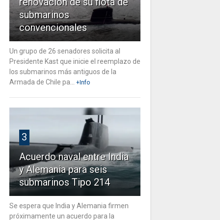
renovación de su flota de
submarinos
convencionales
Un grupo de 26 senadores solicita al
Presidente Kast que inicie el reemplazo de
los submarinos más antiguos de la
Armada de Chile pa...
+Info
3
Acuerdo naval entre India
y Alemania para seis
submarinos Tipo 214
Se espera que India y Alemania firmen
próximamente un acuerdo para la