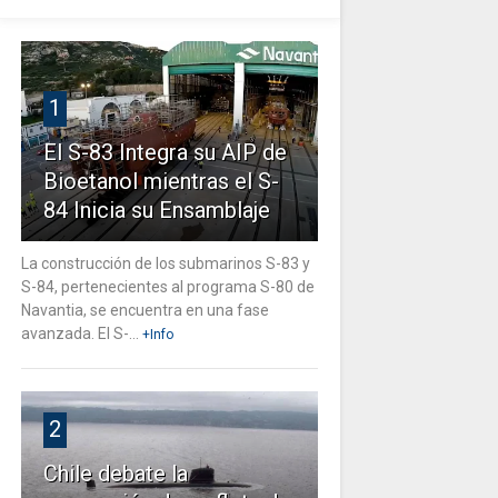
1
El S-83 Integra su AIP de
Bioetanol mientras el S-
84 Inicia su Ensamblaje
La construcción de los submarinos S-83 y
S-84, pertenecientes al programa S-80 de
Navantia, se encuentra en una fase
avanzada. El S-...
+Info
2
Chile debate la