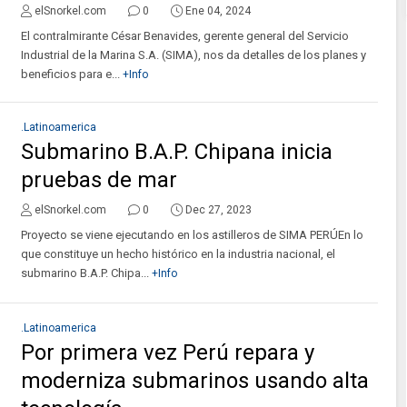
elSnorkel.com
0
Ene 04, 2024
El contralmirante César Benavides, gerente general del Servicio
Industrial de la Marina S.A. (SIMA), nos da detalles de los planes y
beneficios para e...
+Info
.Latinoamerica
Submarino B.A.P. Chipana inicia
pruebas de mar
elSnorkel.com
0
Dec 27, 2023
Proyecto se viene ejecutando en los astilleros de SIMA PERÚEn lo
que constituye un hecho histórico en la industria nacional, el
submarino B.A.P. Chipa...
+Info
.Latinoamerica
Por primera vez Perú repara y
moderniza submarinos usando alta