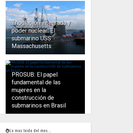
Tripulación integrada y
poder nuclear: El
submarino USS
Massachusetts
PROSUB: El papel
fundamental de las
mujeres en la
construcción de
submarinos en Brasil
Lo mas leido del mes...