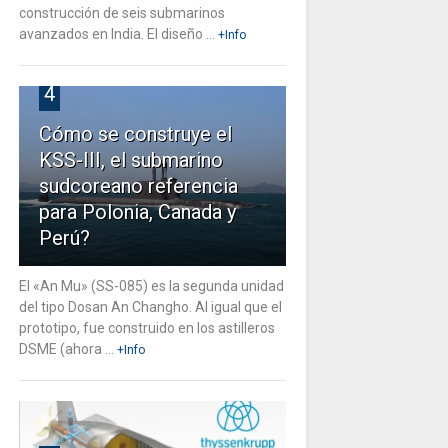
construcción de seis submarinos
avanzados en India. El diseño ...
+Info
4
Cómo se construye el
KSS-III, el submarino
sudcoreano referencia
para Polonia, Canada y
Perú?
El «An Mu» (SS-085) es la segunda unidad
del tipo Dosan An Changho. Al igual que el
prototipo, fue construido en los astilleros
DSME (ahora ...
+Info