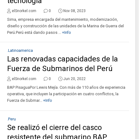
tecnología
elSnorkel.com
0
Nov 08, 2023
Sima, empresa encargada del mantenimiento, modernización,
diseño y construcción de las unidades de la Marina de Guerra del
Perú.Perú está dando pasos ...
+Info
.Latinoamerica
Las renovadas capacidades de la
Fuerza de Submarinos del Perú
elSnorkel.com
0
Jun 20, 2022
BAP PisaguaPor Lewis Mejía. Con más de 110 años de experiencia
operativa, que incluyen la participación en cuatro conflictos, la
Fuerza de Submar...
+Info
.Peru
Se realizó el cierre del casco
resistente del submarino BAP