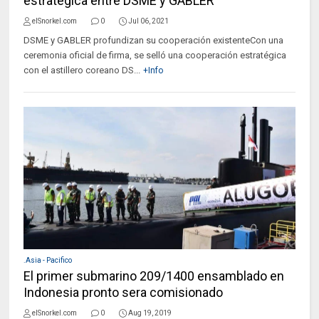
estratégica entre DSME y GABLER
elSnorkel.com
0
Jul 06, 2021
DSME y GABLER profundizan su cooperación existenteCon una
ceremonia oficial de firma, se selló una cooperación estratégica
con el astillero coreano DS...
+Info
.Asia - Pacifico
El primer submarino 209/1400 ensamblado en
Indonesia pronto sera comisionado
elSnorkel.com
0
Aug 19, 2019