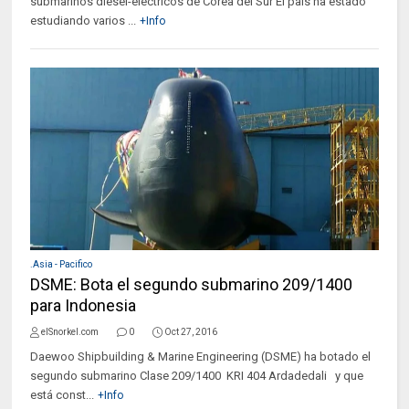
submarinos diesel-eléctricos de Corea del Sur El país ha estado
estudiando varios ...
+Info
.Asia - Pacifico
DSME: Bota el segundo submarino 209/1400
para Indonesia
elSnorkel.com
0
Oct 27, 2016
Daewoo Shipbuilding & Marine Engineering (DSME) ha botado el
segundo submarino Clase 209/1400 KRI 404 Ardadedali y que
está const...
+Info