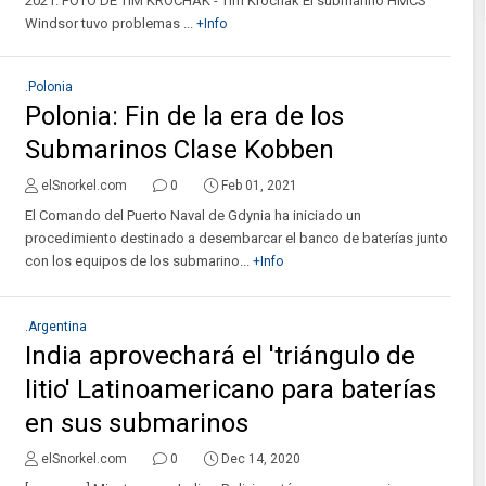
2021. FOTO DE TIM KROCHAK - Tim Krochak El submarino HMCS
Windsor tuvo problemas ...
+Info
.Polonia
Polonia: Fin de la era de los
Submarinos Clase Kobben
elSnorkel.com
0
Feb 01, 2021
El Comando del Puerto Naval de Gdynia ha iniciado un
procedimiento destinado a desembarcar el banco de baterías junto
con los equipos de los submarino...
+Info
.Argentina
India aprovechará el 'triángulo de
litio' Latinoamericano para baterías
en sus submarinos
elSnorkel.com
0
Dec 14, 2020