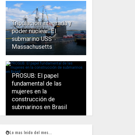
Tripulación integrada y
poder nuclear: El
submarino USS
Massachusetts
PROSUB: El papel
fundamental de las
mujeres en la
construcción de
submarinos en Brasil
Lo mas leido del mes...