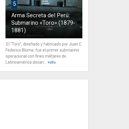
5
Arma Secreta del Perú:
Submarino «Toro» (1879-
1881)
El “Toro”, diseñado y fabricado por Juan C.
Federico Blume, fue el primer submarino
operacional con fines militares de
Latinoamérica desarr...
+Info