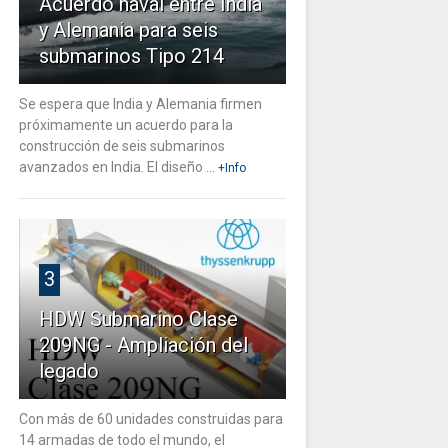
Acuerdo naval entre India
y Alemania para seis
submarinos Tipo 214
Se espera que India y Alemania firmen
próximamente un acuerdo para la
construcción de seis submarinos
avanzados en India. El diseño ...
+Info
3
HDW Submarino Clase
209NG - Ampliación del
legado
Con más de 60 unidades construidas para
14 armadas de todo el mundo, el