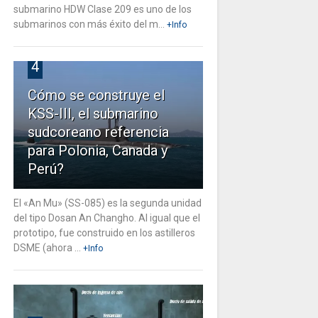
submarino HDW Clase 209 es uno de los
submarinos con más éxito del m...
+Info
4
Cómo se construye el
KSS-III, el submarino
sudcoreano referencia
para Polonia, Canada y
Perú?
El «An Mu» (SS-085) es la segunda unidad
del tipo Dosan An Changho. Al igual que el
prototipo, fue construido en los astilleros
DSME (ahora ...
+Info