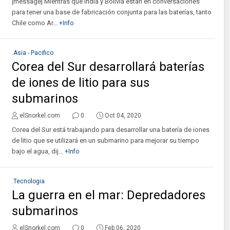
[message] Mientras que India y Bolivia están en conversaciones
para tener una base de fabricación conjunta para las baterías, tanto
Chile como Ar...
+Info
.Asia - Pacifico
Corea del Sur desarrollará baterías
de iones de litio para sus
submarinos
elSnorkel.com
0
Oct 04, 2020
Corea del Sur está trabajando para desarrollar una batería de iones
de litio que se utilizará en un submarino para mejorar su tiempo
bajo el agua, dij...
+Info
.Tecnologia
La guerra en el mar: Depredadores
submarinos
elSnorkel.com
0
Feb 06, 2020