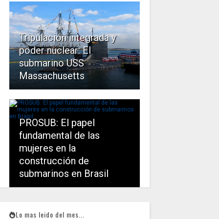
Tripulación integrada y
poder nuclear: El
submarino USS
Massachusetts
PROSUB: El papel
fundamental de las
mujeres en la
construcción de
submarinos en Brasil
Lo mas leido del mes...