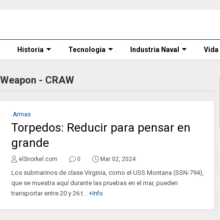
Historia
Tecnologia
Industria Naval
Vida
k Weapon - CRAW
.Armas
Torpedos: Reducir para pensar en
grande
elSnorkel.com
0
Mar 02, 2024
Los submarinos de clase Virginia, como el USS Montana (SSN-794),
que se muestra aquí durante las pruebas en el mar, pueden
transportar entre 20 y 26 t...
+Info