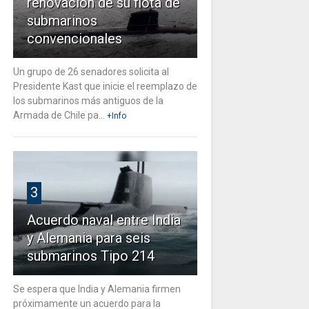
renovación de su flota de
submarinos
convencionales
Un grupo de 26 senadores solicita al
Presidente Kast que inicie el reemplazo de
los submarinos más antiguos de la
Armada de Chile pa...
+Info
3
Acuerdo naval entre India
y Alemania para seis
submarinos Tipo 214
Se espera que India y Alemania firmen
próximamente un acuerdo para la