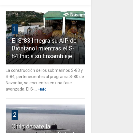
1
El S-83 Integra su AIP de
Bioetanol mientras el S-
84 Inicia su Ensamblaje
La construcción de los submarinos S-83 y
S-84, pertenecientes al programa S-80 de
Navantia, se encuentra en una fase
avanzada. El S-...
+Info
2
Chile debate la