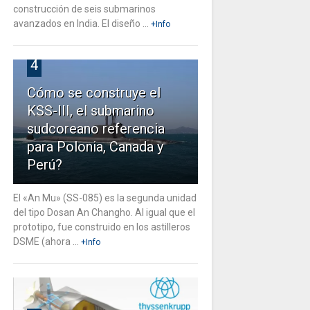
construcción de seis submarinos
avanzados en India. El diseño ...
+Info
4
Cómo se construye el
KSS-III, el submarino
sudcoreano referencia
para Polonia, Canada y
Perú?
El «An Mu» (SS-085) es la segunda unidad
del tipo Dosan An Changho. Al igual que el
prototipo, fue construido en los astilleros
DSME (ahora ...
+Info