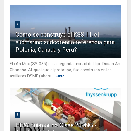
4
Cómo se construye el KSS-III, el
submarino sudcoreano referencia para
Polonia, Canada y Perú?
El «An Mu» (SS-085) es la segunda unidad del tipo Dosan An
Changho. Al igual que el prototipo, fue construido en los
astilleros DSME (ahora ...
+Info
5
HDW Submarino Clase 209NG -