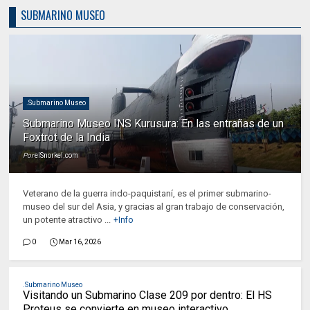
SUBMARINO MUSEO
.Submarino Museo
Submarino Museo INS Kurusura: En las entrañas de un
Foxtrot de la India
Por
elSnorkel.com
Veterano de la guerra indo-paquistaní, es el primer submarino-
museo del sur del Asia, y gracias al gran trabajo de conservación,
un potente atractivo ...
+Info
0
Mar 16, 2026
.Submarino Museo
Visitando un Submarino Clase 209 por dentro: El HS
Proteus se convierte en museo interactivo