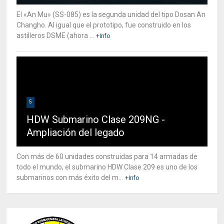
El «An Mu» (SS-085) es la segunda unidad del tipo Dosan An
Changho. Al igual que el prototipo, fue construido en los
astilleros DSME (ahora ...
+Info
5
HDW Submarino Clase 209NG -
Ampliación del legado
Con más de 60 unidades construidas para 14 armadas de
todo el mundo, el submarino HDW Clase 209 es uno de los
submarinos con más éxito del m...
+Info