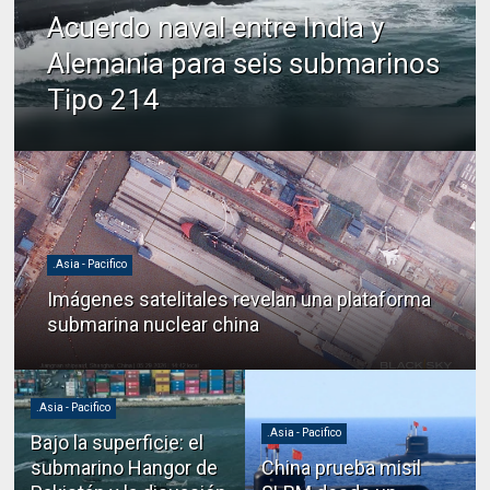
Acuerdo naval entre India y
Alemania para seis submarinos
Tipo 214
.Asia - Pacifico
Imágenes satelitales revelan una plataforma
submarina nuclear china
.Asia - Pacifico
.Asia - Pacifico
Bajo la superficie: el
submarino Hangor de
China prueba misil