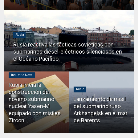
.Rusia
Rusia reactiva las tácticas soviéticas con
submarinos diésel-eléctricos silenciosos en
el Océano Pacífico.
.Industria Naval
Rusia inicia la
.Rusia
construcción del
noveno submarino
Lanzamiento de misil
nuclear Yasen-M
del submarino ruso
equipado con misiles
Arkhangelsk en el mar
Zircon.
de Barents