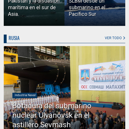
Pakistán y la disuasión
SLBM desde un
marítima en el sur de
submarino en el
Asia.
Pacífico Sur
RUSIA
VER TODO
.Industria Naval
Botadura del submarino
nuclear Ulyanovsk en el
astillero Sevmash