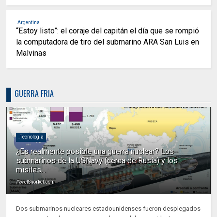
.Argentina
“Estoy listo”: el coraje del capitán el día que se rompió
la computadora de tiro del submarino ARA San Luis en
Malvinas
GUERRA FRIA
.Tecnologia
¿Es realmente posible una guerra nuclear? Los
submarinos de la USNavy (cerca de Rusia) y los
misiles...
Por
elSnorkel.com
Dos submarinos nucleares estadounidenses fueron desplegados