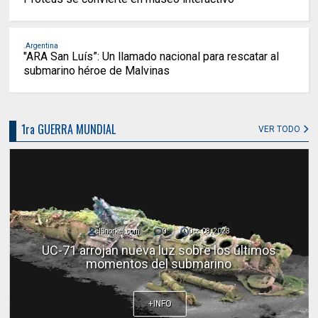
.Argentina
"ARA San Luís”: Un llamado nacional para rescatar al
submarino héroe de Malvinas
1ra GUERRA MUNDIAL
VER TODO
elSnorkel.com
0
Apr 15, 2022
Destino final: Submarino alemán SM U118 en
Pascuas de 1919
+INFO