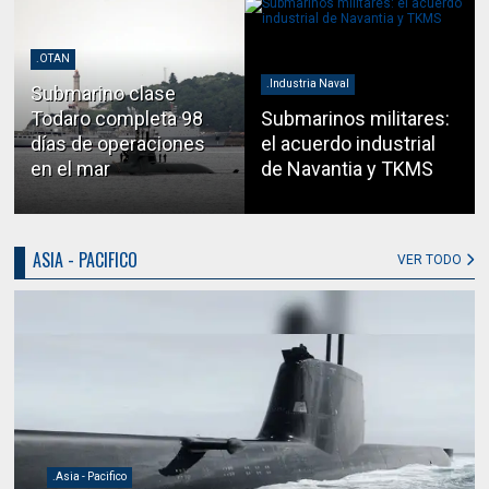
.OTAN
.Industria Naval
Submarino clase
Todaro completa 98
Submarinos militares:
días de operaciones
el acuerdo industrial
en el mar
de Navantia y TKMS
ASIA - PACIFICO
VER TODO
.Asia - Pacifico