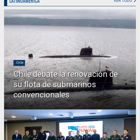
LATINOAMERICA
VER TODO
.Chile
Chile debate la renovación de
su flota de submarinos
convencionales