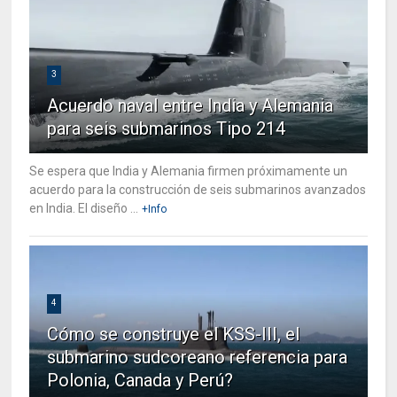
3
Acuerdo naval entre India y Alemania
para seis submarinos Tipo 214
Se espera que India y Alemania firmen próximamente un
acuerdo para la construcción de seis submarinos avanzados
en India. El diseño ...
+Info
4
Cómo se construye el KSS-III, el
submarino sudcoreano referencia para
Polonia, Canada y Perú?