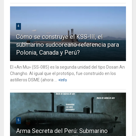
4
Cómo se construye el KSS-III, el
submarino sudcoreano referencia para
Polonia, Canada y Perú?
El «An Mu» (SS-085) es la segunda unidad del tipo Dosan An
Changho. Al igual que el prototipo, fue construido en los
astilleros DSME (ahora ...
+Info
5
Arma Secreta del Perú: Submarino