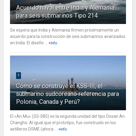
Acuerdo naval entre India y Alemania
para seis submarinos Tipo 214
Se espera que India y Alemania firmen próximamente un
acuerdo para la construcción de seis submarinos avanzados
en India. El diseño ...
+Info
3
Cómo se construye el KSS-III, el
submarino sudcoreano referencia para
Polonia, Canada y Perú?
El «An Mu» (SS-085) es la segunda unidad del tipo Dosan An
Changho. Al igual que el prototipo, fue construido en los
astilleros DSME (ahora ...
+Info