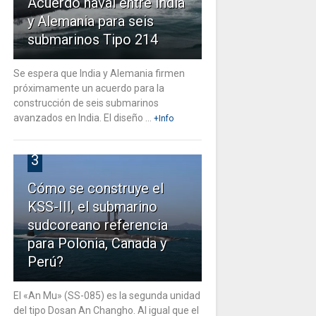
Acuerdo naval entre India
y Alemania para seis
submarinos Tipo 214
Se espera que India y Alemania firmen
próximamente un acuerdo para la
construcción de seis submarinos
avanzados en India. El diseño ...
+Info
3
Cómo se construye el
KSS-III, el submarino
sudcoreano referencia
para Polonia, Canada y
Perú?
El «An Mu» (SS-085) es la segunda unidad
del tipo Dosan An Changho. Al igual que el