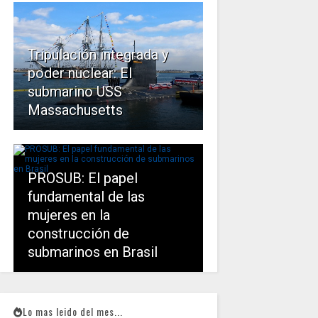
Tripulación integrada y
poder nuclear: El
submarino USS
Massachusetts
PROSUB: El papel
fundamental de las
mujeres en la
construcción de
submarinos en Brasil
Lo mas leido del mes...