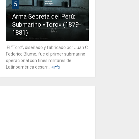
5
Arma Secreta del Perú:
Submarino «Toro» (1879-
1881)
El “Toro”, diseñado y fabricado por Juan C.
Federico Blume, fue el primer submarino
operacional con fines militares de
Latinoamérica desarr...
+Info