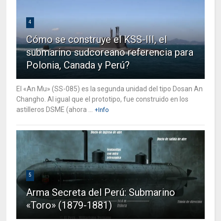
4
Cómo se construye el KSS-III, el
submarino sudcoreano referencia para
Polonia, Canada y Perú?
El «An Mu» (SS-085) es la segunda unidad del tipo Dosan An
Changho. Al igual que el prototipo, fue construido en los
astilleros DSME (ahora ...
+Info
5
Arma Secreta del Perú: Submarino
«Toro» (1879-1881)