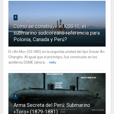
4
Cómo se construye el KSS-III, el
submarino sudcoreano referencia para
Polonia, Canada y Perú?
El «An Mu» (SS-085) es la segunda unidad del tipo Dosan An
Changho. Al igual que el prototipo, fue construido en los
astilleros DSME (ahora ...
+Info
5
Arma Secreta del Perú: Submarino
«Toro» (1879-1881)