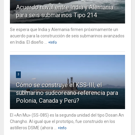
Acuerdo naval entre India y Alemania
para seis submarinos Tipo 214
Se espera que India y Alemania firmen próximamente un
acuerdo para la construcción de seis submarinos avanzados
en India. El diseño ...
+Info
3
Cómo se construye el KSS-III, el
submarino sudcoreano referencia para
Polonia, Canada y Perú?
El «An Mu» (SS-085) es la segunda unidad del tipo Dosan An
Changho. Al igual que el prototipo, fue construido en los
astilleros DSME (ahora ...
+Info