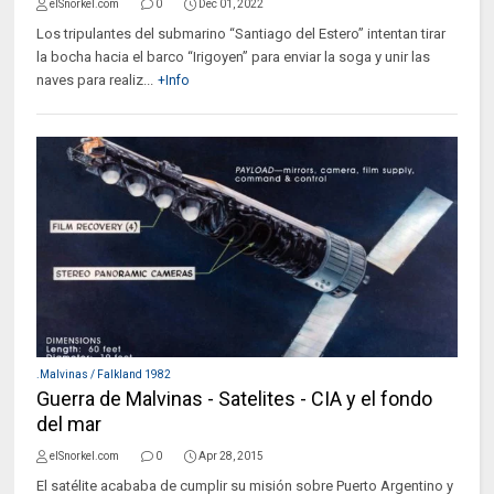
elSnorkel.com
0
Dec 01, 2022
Los tripulantes del submarino “Santiago del Estero” intentan tirar
la bocha hacia el barco “Irigoyen” para enviar la soga y unir las
naves para realiz...
+Info
.Malvinas / Falkland 1982
Guerra de Malvinas - Satelites - CIA y el fondo
del mar
elSnorkel.com
0
Apr 28, 2015
El satélite acababa de cumplir su misión sobre Puerto Argentino y