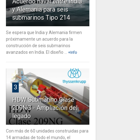
Acuerdo naval entre India
y Alemania para seis
submarinos Tipo 214
Se espera que India y Alemania firmen
próximamente un acuerdo para la
construcción de seis submarinos
avanzados en India. El diseño ...
+Info
3
HDW Submarino Clase
209NG - Ampliación del
legado
Con más de 60 unidades construidas para
14 armadas de todo el mundo, el