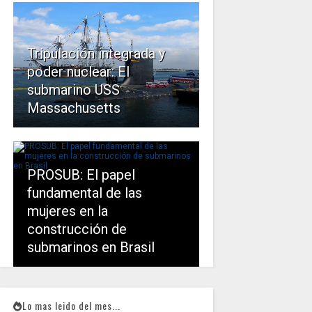
Tripulación integrada y
poder nuclear: El
submarino USS
Massachusetts
PROSUB: El papel
fundamental de las
mujeres en la
construcción de
submarinos en Brasil
Lo mas leido del mes...