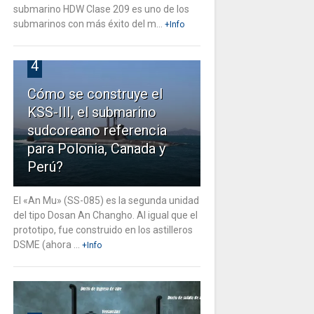
submarino HDW Clase 209 es uno de los
submarinos con más éxito del m...
+Info
4
Cómo se construye el
KSS-III, el submarino
sudcoreano referencia
para Polonia, Canada y
Perú?
El «An Mu» (SS-085) es la segunda unidad
del tipo Dosan An Changho. Al igual que el
prototipo, fue construido en los astilleros
DSME (ahora ...
+Info