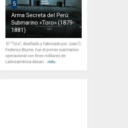
5
Arma Secreta del Perú:
Submarino «Toro» (1879-
1881)
El “Toro”, diseñado y fabricado por Juan C.
Federico Blume, fue el primer submarino
operacional con fines militares de
Latinoamérica desarr...
+Info