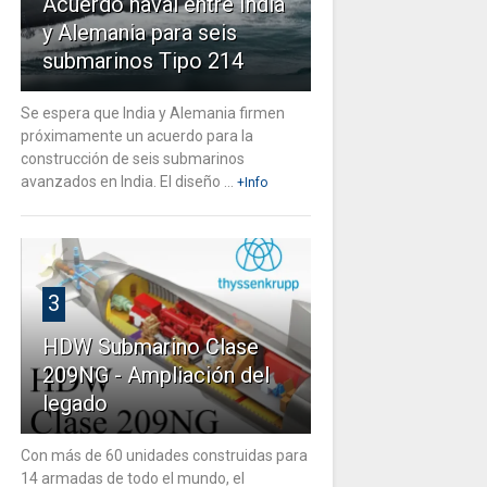
Acuerdo naval entre India
y Alemania para seis
submarinos Tipo 214
Se espera que India y Alemania firmen
próximamente un acuerdo para la
construcción de seis submarinos
avanzados en India. El diseño ...
+Info
3
HDW Submarino Clase
209NG - Ampliación del
legado
Con más de 60 unidades construidas para
14 armadas de todo el mundo, el