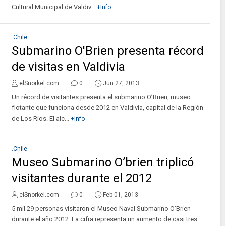
Cultural Municipal de Valdiv...
+Info
.Chile
Submarino O'Brien presenta récord
de visitas en Valdivia
elSnorkel.com
0
Jun 27, 2013
Un récord de visitantes presenta el submarino O’Brien, museo
flotante que funciona desde 2012 en Valdivia, capital de la Región
de Los Ríos. El alc...
+Info
.Chile
Museo Submarino O’brien triplicó
visitantes durante el 2012
elSnorkel.com
0
Feb 01, 2013
5 mil 29 personas visitaron el Museo Naval Submarino O’Brien
durante el año 2012. La cifra representa un aumento de casi tres