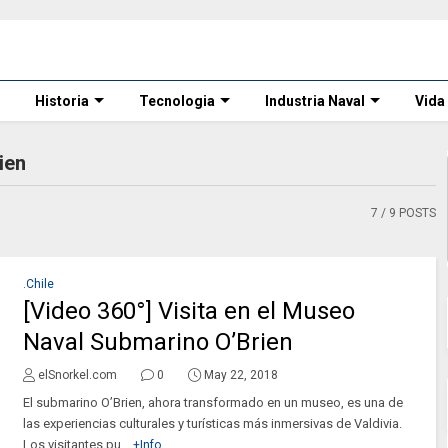
Historia
Tecnologia
Industria Naval
Vida
ien
7
/ 9 POSTS
.Chile
[Video 360°] Visita en el Museo
Naval Submarino O’Brien
elSnorkel.com
0
May 22, 2018
El submarino O’Brien, ahora transformado en un museo, es una de
las experiencias culturales y turísticas más inmersivas de Valdivia.
Los visitantes pu...
+Info