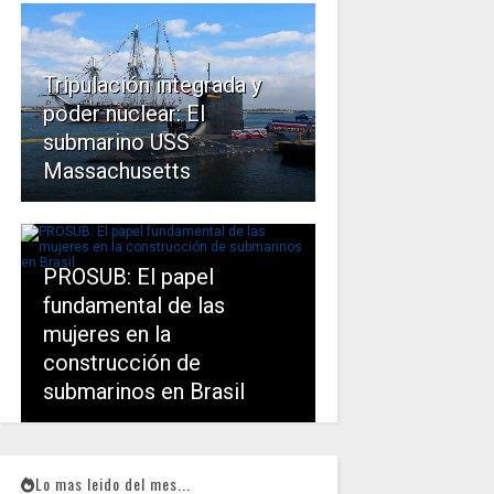
Tripulación integrada y
poder nuclear: El
submarino USS
Massachusetts
PROSUB: El papel
fundamental de las
mujeres en la
construcción de
submarinos en Brasil
Lo mas leido del mes...