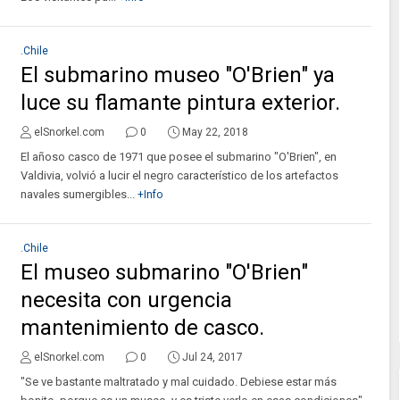
.Chile
El submarino museo "O'Brien" ya
luce su flamante pintura exterior.
elSnorkel.com
0
May 22, 2018
El añoso casco de 1971 que posee el submarino "O'Brien", en
Valdivia, volvió a lucir el negro característico de los artefactos
navales sumergibles...
+Info
.Chile
El museo submarino "O'Brien"
necesita con urgencia
mantenimiento de casco.
elSnorkel.com
0
Jul 24, 2017
"Se ve bastante maltratado y mal cuidado. Debiese estar más