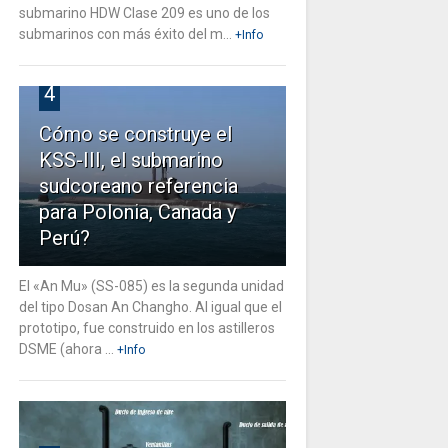
submarino HDW Clase 209 es uno de los
submarinos con más éxito del m...
+Info
4
Cómo se construye el
KSS-III, el submarino
sudcoreano referencia
para Polonia, Canada y
Perú?
El «An Mu» (SS-085) es la segunda unidad
del tipo Dosan An Changho. Al igual que el
prototipo, fue construido en los astilleros
DSME (ahora ...
+Info