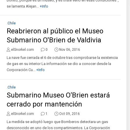
bonito, porque es un museo, y es triste verlo en esas condiciones",
se lamenta Alejan...
+Info
.Chile
Reabrieron al público el Museo
Submarino O'Brien de Valdivia
elSnorkel.com
0
Nov 06, 2016
La nave fue cerrada el 6 de octubre tras comprobarse la existencia
de gas en su interior La información se dio a conocer desde la
Corporación Cu...
+Info
.Chile
Submarino Museo O’Brien estará
cerrado por mantención
elSnorkel.com
1
Oct 09, 2016
La medida se adoptó luego que Bomberos detectara un gas
desconocido en uno de los compartimientos. La Corporación