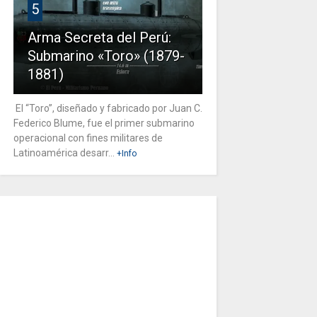
5
Arma Secreta del Perú:
Submarino «Toro» (1879-
1881)
El “Toro”, diseñado y fabricado por Juan C.
Federico Blume, fue el primer submarino
operacional con fines militares de
Latinoamérica desarr...
+Info