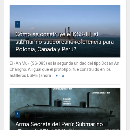
4
Cómo se construye el KSS-III, el
submarino sudcoreano referencia para
Polonia, Canada y Perú?
El «An Mu» (SS-085) es la segunda unidad del tipo Dosan An
Changho. Al igual que el prototipo, fue construido en los
astilleros DSME (ahora ...
+Info
5
Arma Secreta del Perú: Submarino