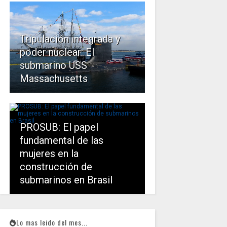
Tripulación integrada y
poder nuclear: El
submarino USS
Massachusetts
PROSUB: El papel
fundamental de las
mujeres en la
construcción de
submarinos en Brasil
Lo mas leido del mes...