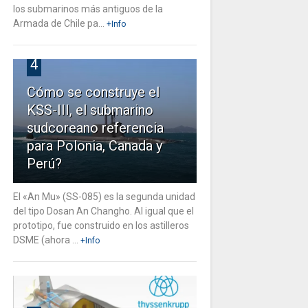
los submarinos más antiguos de la
Armada de Chile pa...
+Info
4
Cómo se construye el
KSS-III, el submarino
sudcoreano referencia
para Polonia, Canada y
Perú?
El «An Mu» (SS-085) es la segunda unidad
del tipo Dosan An Changho. Al igual que el
prototipo, fue construido en los astilleros
DSME (ahora ...
+Info