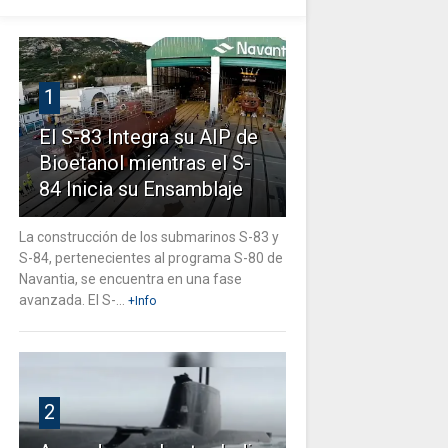
1
El S-83 Integra su AIP de
Bioetanol mientras el S-
84 Inicia su Ensamblaje
La construcción de los submarinos S-83 y
S-84, pertenecientes al programa S-80 de
Navantia, se encuentra en una fase
avanzada. El S-...
+Info
2