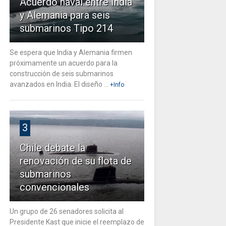
Acuerdo naval entre India
y Alemania para seis
submarinos Tipo 214
Se espera que India y Alemania firmen
próximamente un acuerdo para la
construcción de seis submarinos
avanzados en India. El diseño ...
+Info
3
Chile debate la
renovación de su flota de
submarinos
convencionales
Un grupo de 26 senadores solicita al
Presidente Kast que inicie el reemplazo de