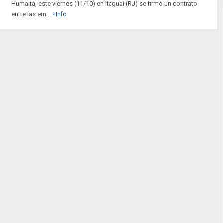
Humaitá, este viernes (11/10) en Itaguaí (RJ) se firmó un contrato
entre las em...
+Info