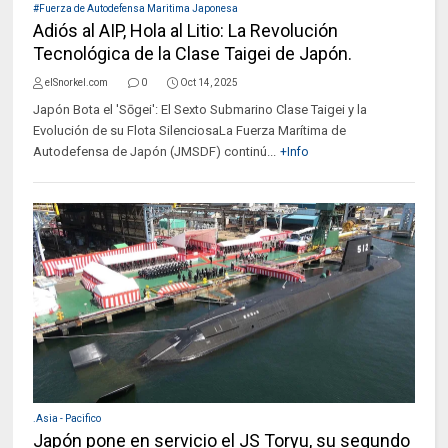
#Fuerza de Autodefensa Maritima Japonesa
Adiós al AIP, Hola al Litio: La Revolución
Tecnológica de la Clase Taigei de Japón.
elSnorkel.com
0
Oct 14, 2025
Japón Bota el 'Sōgei': El Sexto Submarino Clase Taigei y la
Evolución de su Flota SilenciosaLa Fuerza Marítima de
Autodefensa de Japón (JMSDF) continú...
+Info
.Asia - Pacifico
Japón pone en servicio el JS Toryu, su segundo