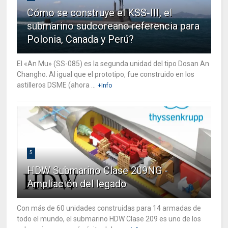
Cómo se construye el KSS-III, el
submarino sudcoreano referencia para
Polonia, Canada y Perú?
El «An Mu» (SS-085) es la segunda unidad del tipo Dosan An
Changho. Al igual que el prototipo, fue construido en los
astilleros DSME (ahora ...
+Info
5
HDW Submarino Clase 209NG -
Ampliación del legado
Con más de 60 unidades construidas para 14 armadas de
todo el mundo, el submarino HDW Clase 209 es uno de los