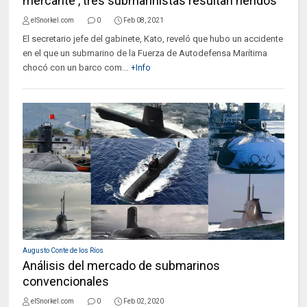
mercante , tres submarinistas resultan heridos
elSnorkel.com
0
Feb 08, 2021
El secretario jefe del gabinete, Kato, reveló que hubo un accidente
en el que un submarino de la Fuerza de Autodefensa Marítima
chocó con un barco com...
+Info
Augusto Conte de los Ríos
Análisis del mercado de submarinos
convencionales
elSnorkel.com
0
Feb 02, 2020