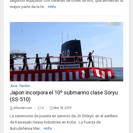
segundo equipado con baterías de iones de litio, que alimentan la
mayor parte de la te...
+Info
.Asia - Pacifico
Japon incorpora el 10º submarino clase Soryu
(SS-510)
elSnorkel.com
0
Mar 18, 2019
La ceremonia de puesta en servicio de JS Shōryū en el astillero
de Kawasaki Heavy Industries en Kobe. La Fuerza de
Autodefensa Mar...
+Info