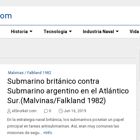
Historia
Tecnologia
Industria Naval
Vida
.Malvinas / Falkland 1982
Submarino británico contra
Submarino argentino en el Atlántico
Sur.(Malvinas/Falkland 1982)
elSnorkel.com
0
Jun 16, 2019
En la estrategia naval británica, los submarinos poseían un papel
principal en tareas antisubmarinas. Así, eran muy comunes las
misiones de segu...
+Info