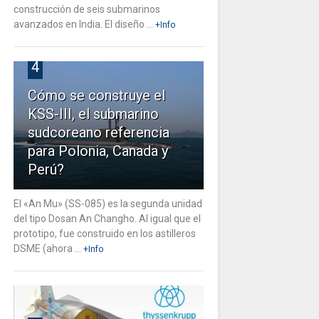
construcción de seis submarinos
avanzados en India. El diseño ...
+Info
4
Cómo se construye el
KSS-III, el submarino
sudcoreano referencia
para Polonia, Canada y
Perú?
El «An Mu» (SS-085) es la segunda unidad
del tipo Dosan An Changho. Al igual que el
prototipo, fue construido en los astilleros
DSME (ahora ...
+Info