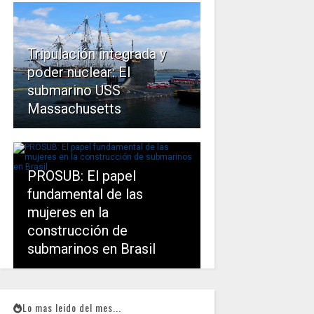
Tripulación integrada y
poder nuclear: El
submarino USS
Massachusetts
PROSUB: El papel
fundamental de las
mujeres en la
construcción de
submarinos en Brasil
Lo mas leido del mes...