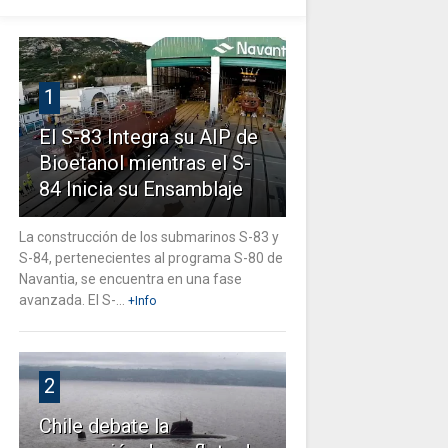
1
El S-83 Integra su AIP de
Bioetanol mientras el S-
84 Inicia su Ensamblaje
La construcción de los submarinos S-83 y
S-84, pertenecientes al programa S-80 de
Navantia, se encuentra en una fase
avanzada. El S-...
+Info
2
Chile debate la