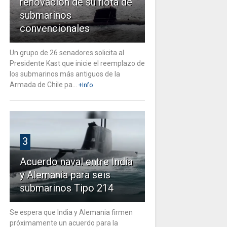
renovación de su flota de
submarinos
convencionales
Un grupo de 26 senadores solicita al
Presidente Kast que inicie el reemplazo de
los submarinos más antiguos de la
Armada de Chile pa...
+Info
3
Acuerdo naval entre India
y Alemania para seis
submarinos Tipo 214
Se espera que India y Alemania firmen
próximamente un acuerdo para la