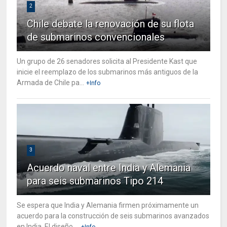
2
Chile debate la renovación de su flota
de submarinos convencionales
Un grupo de 26 senadores solicita al Presidente Kast que
inicie el reemplazo de los submarinos más antiguos de la
Armada de Chile pa...
+Info
3
Acuerdo naval entre India y Alemania
para seis submarinos Tipo 214
Se espera que India y Alemania firmen próximamente un
acuerdo para la construcción de seis submarinos avanzados
en India. El diseño ...
+Info