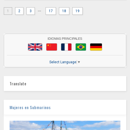
...
1
2
3
17
18
19
IDIOMAS PRINCIPALES
Select Language
▼
Translate
Mujeres en Submarinos