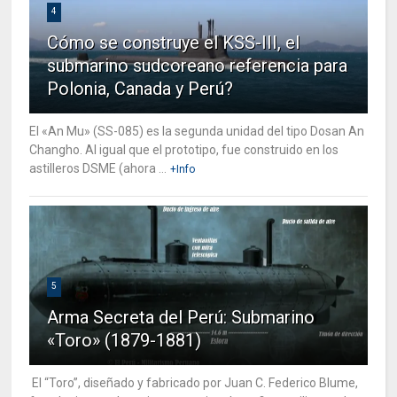
4
Cómo se construye el KSS-III, el
submarino sudcoreano referencia para
Polonia, Canada y Perú?
El «An Mu» (SS-085) es la segunda unidad del tipo Dosan An
Changho. Al igual que el prototipo, fue construido en los
astilleros DSME (ahora ...
+Info
5
Arma Secreta del Perú: Submarino
«Toro» (1879-1881)
El “Toro”, diseñado y fabricado por Juan C. Federico Blume,