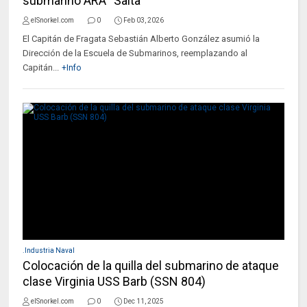
submarino ARA “Salta”
elSnorkel.com
0
Feb 03, 2026
El Capitán de Fragata Sebastián Alberto González asumió la
Dirección de la Escuela de Submarinos, reemplazando al
Capitán...
+Info
.Industria Naval
Colocación de la quilla del submarino de ataque
clase Virginia USS Barb (SSN 804)
elSnorkel.com
0
Dec 11, 2025