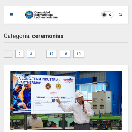
Categoria:
ceremonias
...
1
2
3
17
18
19