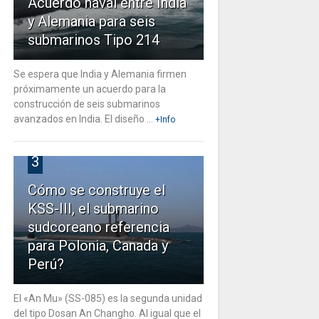
Acuerdo naval entre India
y Alemania para seis
submarinos Tipo 214
Se espera que India y Alemania firmen
próximamente un acuerdo para la
construcción de seis submarinos
avanzados en India. El diseño ...
+Info
3
Cómo se construye el
KSS-III, el submarino
sudcoreano referencia
para Polonia, Canada y
Perú?
El «An Mu» (SS-085) es la segunda unidad
del tipo Dosan An Changho. Al igual que el