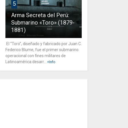
5
Arma Secreta del Perú:
Submarino «Toro» (1879-
1881)
El “Toro”, diseñado y fabricado por Juan C.
Federico Blume, fue el primer submarino
operacional con fines militares de
Latinoamérica desarr...
+Info