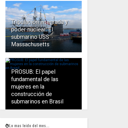
Tripulación integrada y
poder nuclear: El
submarino USS
Massachusetts
PROSUB: El papel
fundamental de las
mujeres en la
construcción de
submarinos en Brasil
Lo mas leido del mes...