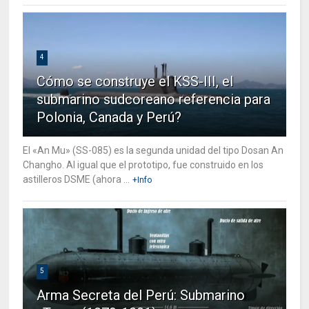
4
Cómo se construye el KSS-III, el
submarino sudcoreano referencia para
Polonia, Canada y Perú?
El «An Mu» (SS-085) es la segunda unidad del tipo Dosan An
Changho. Al igual que el prototipo, fue construido en los
astilleros DSME (ahora ...
+Info
5
Arma Secreta del Perú: Submarino