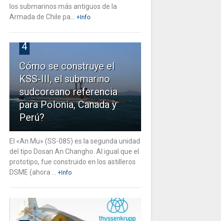
los submarinos más antiguos de la
Armada de Chile pa...
+Info
4
Cómo se construye el
KSS-III, el submarino
sudcoreano referencia
para Polonia, Canada y
Perú?
El «An Mu» (SS-085) es la segunda unidad
del tipo Dosan An Changho. Al igual que el
prototipo, fue construido en los astilleros
DSME (ahora ...
+Info