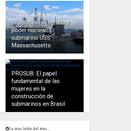
Tripulación integrada y
poder nuclear: El
submarino USS
Massachusetts
PROSUB: El papel
fundamental de las
mujeres en la
construcción de
submarinos en Brasil
Lo mas leido del mes...