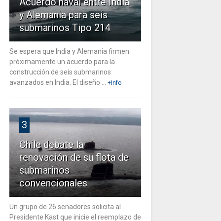
Acuerdo naval entre India
y Alemania para seis
submarinos Tipo 214
Se espera que India y Alemania firmen
próximamente un acuerdo para la
construcción de seis submarinos
avanzados en India. El diseño ...
+Info
3
Chile debate la
renovación de su flota de
submarinos
convencionales
Un grupo de 26 senadores solicita al
Presidente Kast que inicie el reemplazo de