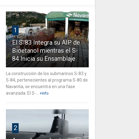
1
El S-83 Integra su AIP de
Bioetanol mientras el S-
84 Inicia su Ensamblaje
La construcción de los submarinos S-83 y
S-84, pertenecientes al programa S-80 de
Navantia, se encuentra en una fase
avanzada. El S-...
+Info
2