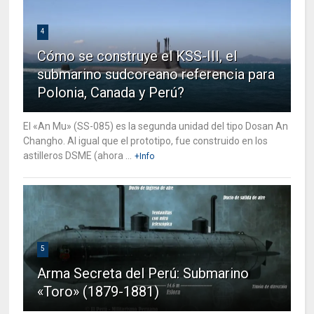
4
Cómo se construye el KSS-III, el
submarino sudcoreano referencia para
Polonia, Canada y Perú?
El «An Mu» (SS-085) es la segunda unidad del tipo Dosan An
Changho. Al igual que el prototipo, fue construido en los
astilleros DSME (ahora ...
+Info
5
Arma Secreta del Perú: Submarino
«Toro» (1879-1881)