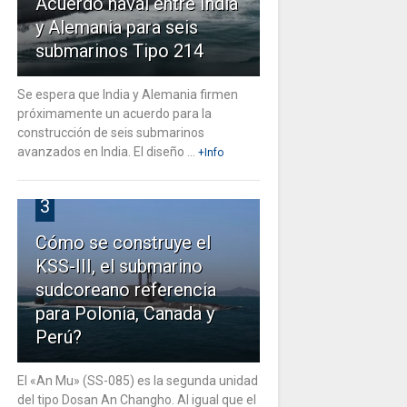
Acuerdo naval entre India
y Alemania para seis
submarinos Tipo 214
Se espera que India y Alemania firmen
próximamente un acuerdo para la
construcción de seis submarinos
avanzados en India. El diseño ...
+Info
3
Cómo se construye el
KSS-III, el submarino
sudcoreano referencia
para Polonia, Canada y
Perú?
El «An Mu» (SS-085) es la segunda unidad
del tipo Dosan An Changho. Al igual que el