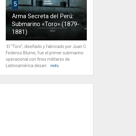
5
Arma Secreta del Perú:
Submarino «Toro» (1879-
1881)
El “Toro”, diseñado y fabricado por Juan C.
Federico Blume, fue el primer submarino
operacional con fines militares de
Latinoamérica desarr...
+Info