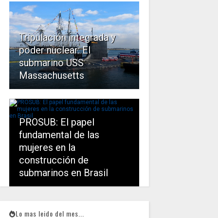
Tripulación integrada y
poder nuclear: El
submarino USS
Massachusetts
PROSUB: El papel
fundamental de las
mujeres en la
construcción de
submarinos en Brasil
Lo mas leido del mes...