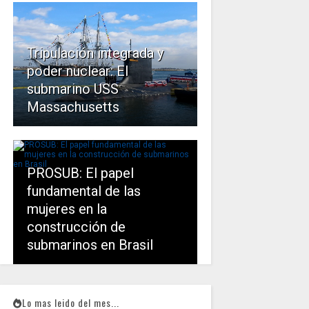
Tripulación integrada y
poder nuclear: El
submarino USS
Massachusetts
PROSUB: El papel
fundamental de las
mujeres en la
construcción de
submarinos en Brasil
Lo mas leido del mes...