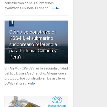
construcción de seis submarinos
avanzados en India. El diseño ...
+Info
4
Cómo se construye el
KSS-III, el submarino
sudcoreano referencia
para Polonia, Canada y
Perú?
El «An Mu» (SS-085) es la segunda unidad
del tipo Dosan An Changho. Al igual que el
prototipo, fue construido en los astilleros
DSME (ahora ...
+Info