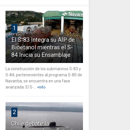
1
El S-83 Integra su AIP de
Bioetanol mientras el S-
84 Inicia su Ensamblaje
La construcción de los submarinos S-83 y
S-84, pertenecientes al programa S-80 de
Navantia, se encuentra en una fase
avanzada. El S-...
+Info
2
Chile debate la