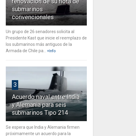
renovación de su flota de
submarinos
convencionales
Un grupo de 26 senadores solicita al
Presidente Kast que inicie el reemplazo de
los submarinos más antiguos de la
Armada de Chile pa...
+Info
3
Acuerdo naval entre India
y Alemania para seis
submarinos Tipo 214
Se espera que India y Alemania firmen
próximamente un acuerdo para la