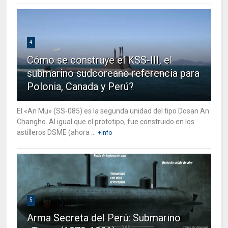
4
Cómo se construye el KSS-III, el
submarino sudcoreano referencia para
Polonia, Canada y Perú?
El «An Mu» (SS-085) es la segunda unidad del tipo Dosan An
Changho. Al igual que el prototipo, fue construido en los
astilleros DSME (ahora ...
+Info
5
Arma Secreta del Perú: Submarino