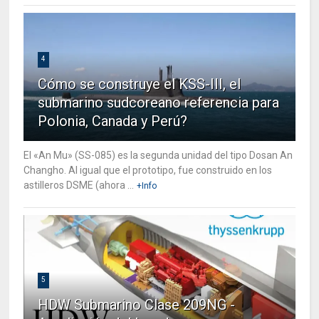
4
Cómo se construye el KSS-III, el
submarino sudcoreano referencia para
Polonia, Canada y Perú?
El «An Mu» (SS-085) es la segunda unidad del tipo Dosan An
Changho. Al igual que el prototipo, fue construido en los
astilleros DSME (ahora ...
+Info
5
HDW Submarino Clase 209NG -