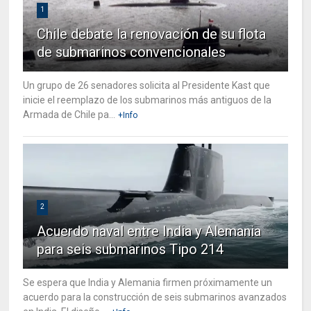
1
Chile debate la renovación de su flota
de submarinos convencionales
Un grupo de 26 senadores solicita al Presidente Kast que
inicie el reemplazo de los submarinos más antiguos de la
Armada de Chile pa...
+Info
2
Acuerdo naval entre India y Alemania
para seis submarinos Tipo 214
Se espera que India y Alemania firmen próximamente un
acuerdo para la construcción de seis submarinos avanzados