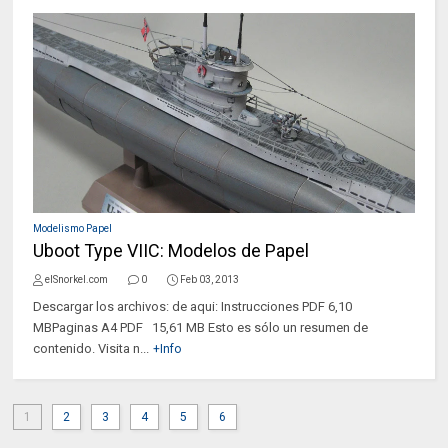
Modelismo Papel
Uboot Type VIIC: Modelos de Papel
elSnorkel.com
0
Feb 03, 2013
Descargar los archivos: de aqui: Instrucciones PDF 6,10
MBPaginas A4 PDF 15,61 MB Esto es sólo un resumen de
contenido. Visita n...
+Info
1
2
3
4
5
6