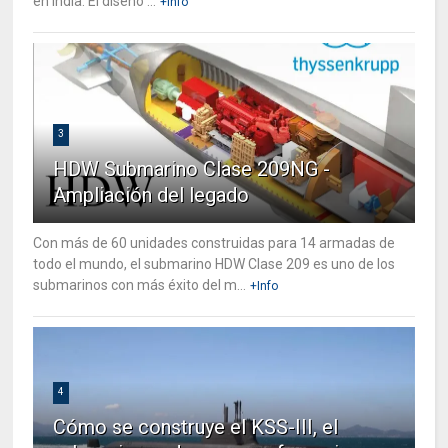
en India. El diseño ...
+Info
3
HDW Submarino Clase 209NG -
Ampliación del legado
Con más de 60 unidades construidas para 14 armadas de
todo el mundo, el submarino HDW Clase 209 es uno de los
submarinos con más éxito del m...
+Info
4
Cómo se construye el KSS-III, el