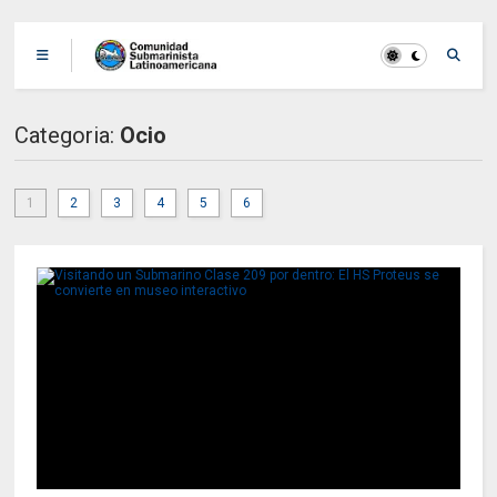
Categoria:
Ocio
1
2
3
4
5
6