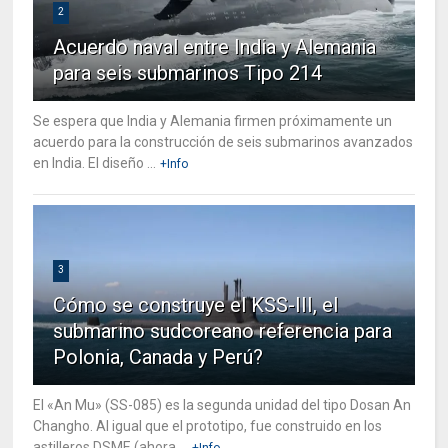
2
Acuerdo naval entre India y Alemania
para seis submarinos Tipo 214
Se espera que India y Alemania firmen próximamente un
acuerdo para la construcción de seis submarinos avanzados
en India. El diseño ...
+Info
3
Cómo se construye el KSS-III, el
submarino sudcoreano referencia para
Polonia, Canada y Perú?
El «An Mu» (SS-085) es la segunda unidad del tipo Dosan An
Changho. Al igual que el prototipo, fue construido en los
astilleros DSME (ahora ...
+Info