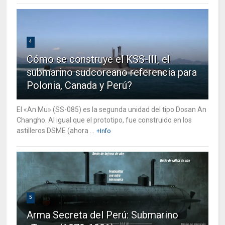
4
Cómo se construye el KSS-III, el
submarino sudcoreano referencia para
Polonia, Canada y Perú?
El «An Mu» (SS-085) es la segunda unidad del tipo Dosan An
Changho. Al igual que el prototipo, fue construido en los
astilleros DSME (ahora ...
+Info
5
Arma Secreta del Perú: Submarino