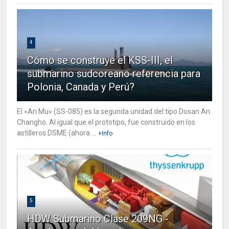
4
Cómo se construye el KSS-III, el
submarino sudcoreano referencia para
Polonia, Canada y Perú?
El «An Mu» (SS-085) es la segunda unidad del tipo Dosan An
Changho. Al igual que el prototipo, fue construido en los
astilleros DSME (ahora ...
+Info
5
HDW Submarino Clase 209NG -