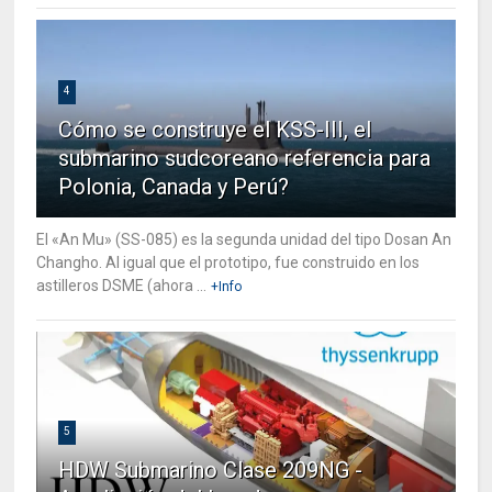
4
Cómo se construye el KSS-III, el
submarino sudcoreano referencia para
Polonia, Canada y Perú?
El «An Mu» (SS-085) es la segunda unidad del tipo Dosan An
Changho. Al igual que el prototipo, fue construido en los
astilleros DSME (ahora ...
+Info
5
HDW Submarino Clase 209NG -