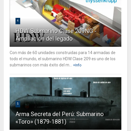
4
HDW Submarino Clase 209NG -
Ampliación del legado
Con más de 60 unidades construidas para 14 armadas de
todo el mundo, el submarino HDW Clase 209 es uno de los
submarinos con más éxito del m...
+Info
5
Arma Secreta del Perú: Submarino
«Toro» (1879-1881)