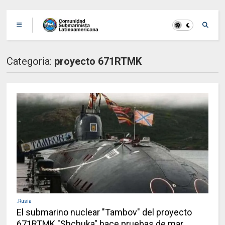
Categoria:
proyecto 671RTMK
.Rusia
El submarino nuclear "Tambov" del proyecto
671RTMK "Shchuka" hace pruebas de mar.