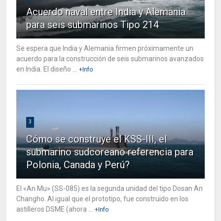
Acuerdo naval entre India y Alemania
para seis submarinos Tipo 214
Se espera que India y Alemania firmen próximamente un
acuerdo para la construcción de seis submarinos avanzados
en India. El diseño ...
+Info
3
Cómo se construye el KSS-III, el
submarino sudcoreano referencia para
Polonia, Canada y Perú?
El «An Mu» (SS-085) es la segunda unidad del tipo Dosan An
Changho. Al igual que el prototipo, fue construido en los
astilleros DSME (ahora ...
+Info