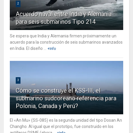
2
Acuerdo naval entre India y Alemania
para seis submarinos Tipo 214
Se espera que India y Alemania firmen próximamente un
acuerdo para la construcción de seis submarinos avanzados
en India. El diseño ...
+Info
3
Cómo se construye el KSS-III, el
submarino sudcoreano referencia para
Polonia, Canada y Perú?
El «An Mu» (SS-085) es la segunda unidad del tipo Dosan An
Changho. Al igual que el prototipo, fue construido en los
astilleros DSME (ahora ...
+Info