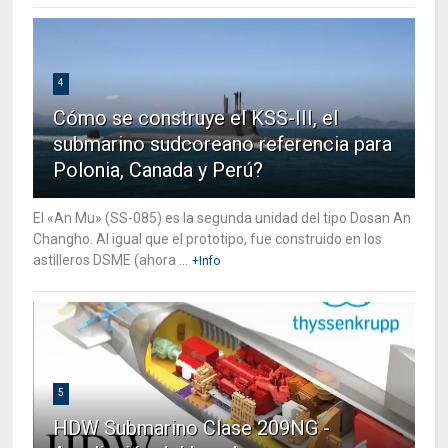
4
Cómo se construye el KSS-III, el
submarino sudcoreano referencia para
Polonia, Canada y Perú?
El «An Mu» (SS-085) es la segunda unidad del tipo Dosan An
Changho. Al igual que el prototipo, fue construido en los
astilleros DSME (ahora ...
+Info
5
HDW Submarino Clase 209NG -