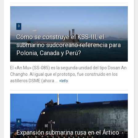
3
Cómo se construye el KSS-III, el
submarino sudcoreano referencia para
Polonia, Canada y Perú?
El «An Mu» (SS-085) es la segunda unidad del tipo Dosan An
Changho. Al igual que el prototipo, fue construido en los
astilleros DSME (ahora ...
+Info
4
Expansión submarina rusa en el Ártico