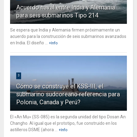
Acuerdo naval entre India y Alemania
para seis submarinos Tipo 214
Se espera que India y Alemania firmen próximamente un
acuerdo para la construcción de seis submarinos avanzados
en India. El diseño ...
+Info
3
Cómo se construye el KSS-III, el
submarino sudcoreano referencia para
Polonia, Canada y Perú?
El «An Mu» (SS-085) es la segunda unidad del tipo Dosan An
Changho. Al igual que el prototipo, fue construido en los
astilleros DSME (ahora ...
+Info