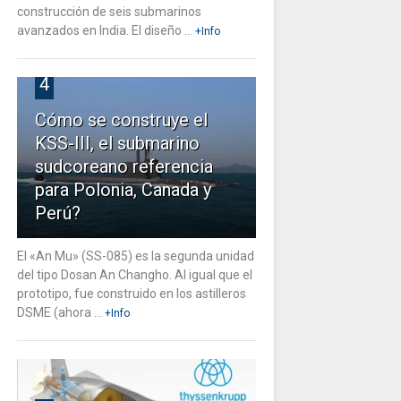
construcción de seis submarinos
avanzados en India. El diseño ...
+Info
4
Cómo se construye el
KSS-III, el submarino
sudcoreano referencia
para Polonia, Canada y
Perú?
El «An Mu» (SS-085) es la segunda unidad
del tipo Dosan An Changho. Al igual que el
prototipo, fue construido en los astilleros
DSME (ahora ...
+Info