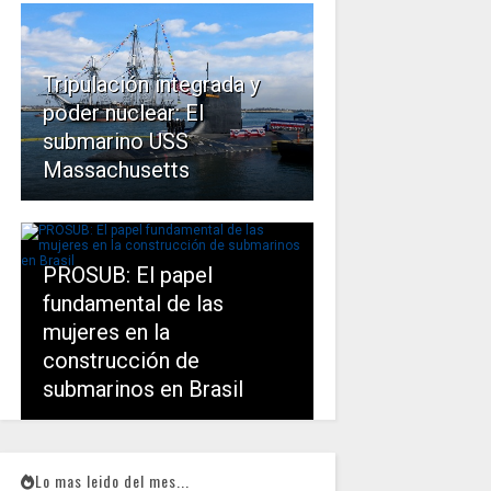
Tripulación integrada y
poder nuclear: El
submarino USS
Massachusetts
PROSUB: El papel
fundamental de las
mujeres en la
construcción de
submarinos en Brasil
Lo mas leido del mes...