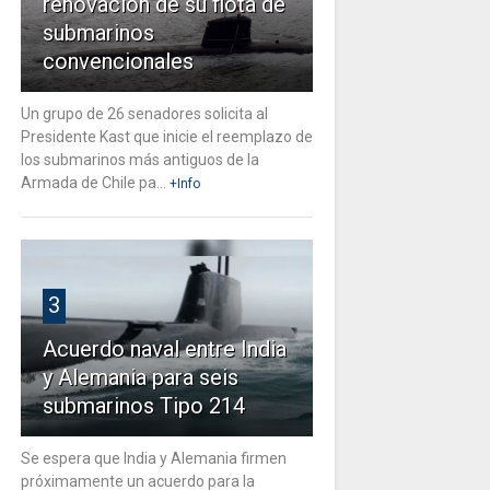
renovación de su flota de
submarinos
convencionales
Un grupo de 26 senadores solicita al
Presidente Kast que inicie el reemplazo de
los submarinos más antiguos de la
Armada de Chile pa...
+Info
3
Acuerdo naval entre India
y Alemania para seis
submarinos Tipo 214
Se espera que India y Alemania firmen
próximamente un acuerdo para la