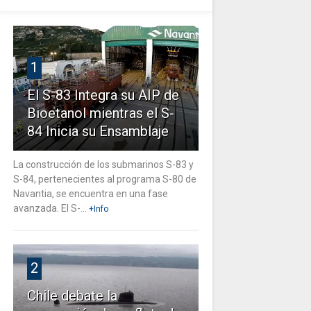
1
El S-83 Integra su AIP de
Bioetanol mientras el S-
84 Inicia su Ensamblaje
La construcción de los submarinos S-83 y
S-84, pertenecientes al programa S-80 de
Navantia, se encuentra en una fase
avanzada. El S-...
+Info
2
Chile debate la