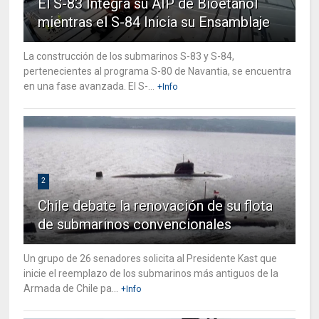
El S-83 Integra su AIP de Bioetanol
mientras el S-84 Inicia su Ensamblaje
La construcción de los submarinos S-83 y S-84,
pertenecientes al programa S-80 de Navantia, se encuentra
en una fase avanzada. El S-...
+Info
2
Chile debate la renovación de su flota
de submarinos convencionales
Un grupo de 26 senadores solicita al Presidente Kast que
inicie el reemplazo de los submarinos más antiguos de la
Armada de Chile pa...
+Info