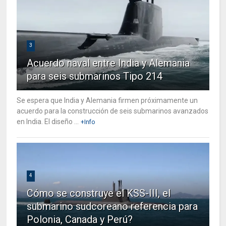
3
Acuerdo naval entre India y Alemania
para seis submarinos Tipo 214
Se espera que India y Alemania firmen próximamente un
acuerdo para la construcción de seis submarinos avanzados
en India. El diseño ...
+Info
4
Cómo se construye el KSS-III, el
submarino sudcoreano referencia para
Polonia, Canada y Perú?