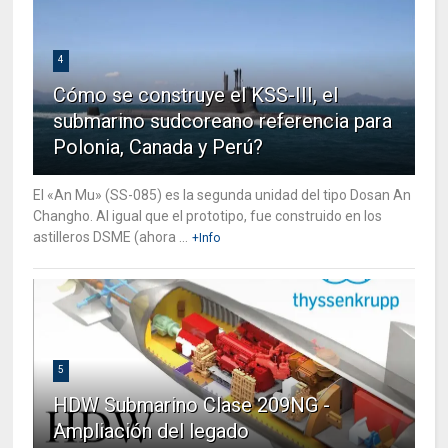
4
Cómo se construye el KSS-III, el
submarino sudcoreano referencia para
Polonia, Canada y Perú?
El «An Mu» (SS-085) es la segunda unidad del tipo Dosan An
Changho. Al igual que el prototipo, fue construido en los
astilleros DSME (ahora ...
+Info
5
HDW Submarino Clase 209NG -
Ampliación del legado