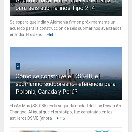
Acuerdo naval entre India y Alemania
para seis submarinos Tipo 214
Se espera que India y Alemania firmen próximamente un
acuerdo para la construcción de seis submarinos avanzados
en India. El diseño ...
+Info
3
Cómo se construye el KSS-III, el
submarino sudcoreano referencia para
Polonia, Canada y Perú?
El «An Mu» (SS-085) es la segunda unidad del tipo Dosan An
Changho. Al igual que el prototipo, fue construido en los
astilleros DSME (ahora ...
+Info