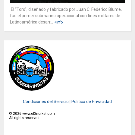
El “Toro”, diseñado y fabricado por Juan C. Federico Blume,
fue el primer submarino operacional con fines militares de
Latinoamérica desarr...
+Info
Condiciones del Servicio
|
Política de Privacidad
©
2026
www.elSnorkel.com
All rights reserved.