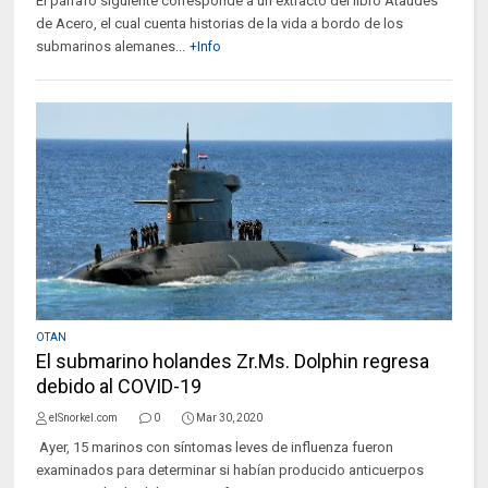
El párrafo siguiente corresponde a un extracto del libro Ataúdes
de Acero, el cual cuenta historias de la vida a bordo de los
submarinos alemanes...
+Info
OTAN
El submarino holandes Zr.Ms. Dolphin regresa
debido al COVID-19
elSnorkel.com
0
Mar 30, 2020
Ayer, 15 marinos con síntomas leves de influenza fueron
examinados para determinar si habían producido anticuerpos