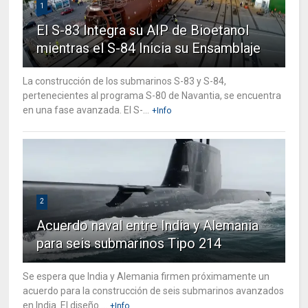
1
El S-83 Integra su AIP de Bioetanol
mientras el S-84 Inicia su Ensamblaje
La construcción de los submarinos S-83 y S-84,
pertenecientes al programa S-80 de Navantia, se encuentra
en una fase avanzada. El S-...
+Info
2
Acuerdo naval entre India y Alemania
para seis submarinos Tipo 214
Se espera que India y Alemania firmen próximamente un
acuerdo para la construcción de seis submarinos avanzados
en India. El diseño ...
+Info