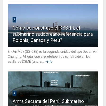
4
Cómo se construye el KSS-III, el
submarino sudcoreano referencia para
Polonia, Canada y Perú?
El «An Mu» (SS-085) es la segunda unidad del tipo Dosan An
Changho. Al igual que el prototipo, fue construido en los
astilleros DSME (ahora ...
+Info
5
Arma Secreta del Perú: Submarino