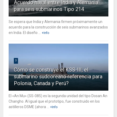
Acuerdo naval entre India y Alemania
para seis submarinos Tipo 214
Se espera que India y Alemania firmen próximamente un
acuerdo para la construcción de seis submarinos avanzados
en India. El diseño ...
+Info
3
Cómo se construye el KSS-III, el
submarino sudcoreano referencia para
Polonia, Canada y Perú?
El «An Mu» (SS-085) es la segunda unidad del tipo Dosan An
Changho. Al igual que el prototipo, fue construido en los
astilleros DSME (ahora ...
+Info