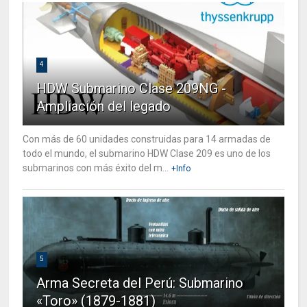
4
HDW Submarino Clase 209NG -
Ampliación del legado
Con más de 60 unidades construidas para 14 armadas de
todo el mundo, el submarino HDW Clase 209 es uno de los
submarinos con más éxito del m...
+Info
5
Arma Secreta del Perú: Submarino
«Toro» (1879-1881)