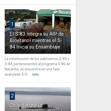
1
El S-83 Integra su AIP de
Bioetanol mientras el S-
84 Inicia su Ensamblaje
La construcción de los submarinos S-83 y
S-84, pertenecientes al programa S-80 de
Navantia, se encuentra en una fase
avanzada. El S-...
+Info
2
Chile debate la