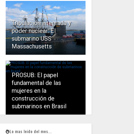
Tripulación integrada y
poder nuclear: El
submarino USS
Massachusetts
PROSUB: El papel
fundamental de las
mujeres en la
construcción de
submarinos en Brasil
Lo mas leido del mes...