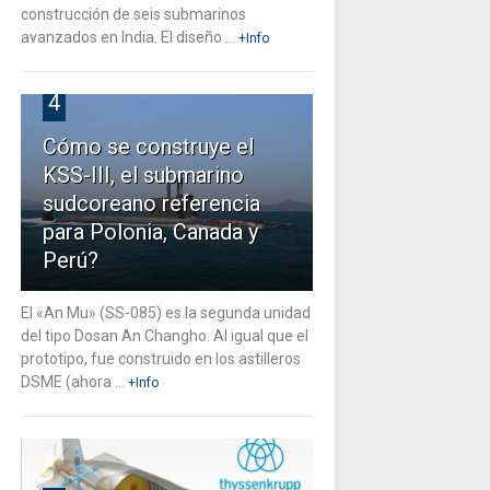
construcción de seis submarinos
avanzados en India. El diseño ...
+Info
4
Cómo se construye el
KSS-III, el submarino
sudcoreano referencia
para Polonia, Canada y
Perú?
El «An Mu» (SS-085) es la segunda unidad
del tipo Dosan An Changho. Al igual que el
prototipo, fue construido en los astilleros
DSME (ahora ...
+Info