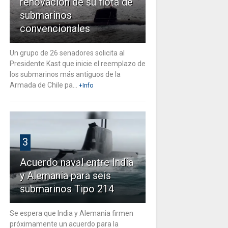
renovación de su flota de
submarinos
convencionales
Un grupo de 26 senadores solicita al
Presidente Kast que inicie el reemplazo de
los submarinos más antiguos de la
Armada de Chile pa...
+Info
3
Acuerdo naval entre India
y Alemania para seis
submarinos Tipo 214
Se espera que India y Alemania firmen
próximamente un acuerdo para la