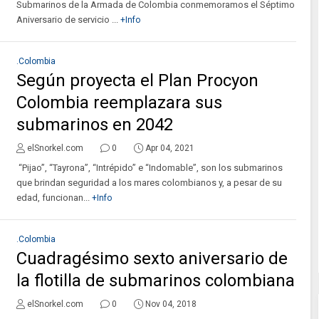
Submarinos de la Armada de Colombia conmemoramos el Séptimo
Aniversario de servicio ...
+Info
.Colombia
Según proyecta el Plan Procyon
Colombia reemplazara sus
submarinos en 2042
elSnorkel.com
0
Apr 04, 2021
“Pijao”, “Tayrona”, “Intrépido” e “Indomable”, son los submarinos
que brindan seguridad a los mares colombianos y, a pesar de su
edad, funcionan...
+Info
.Colombia
Cuadragésimo sexto aniversario de
la flotilla de submarinos colombiana
elSnorkel.com
0
Nov 04, 2018