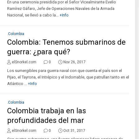
En una ceremonia presidida por el Señor Vicealmirante Evelio
Ramírez Gáfaro, Jefe de Operaciones Navales de la Armada
Nacional, se llevó a cabo la...
+Info
.Colombia
Colombia: Tenemos submarinos de
guerra: ¿para qué?
elSnorkel.com
0
Nov 26, 2017
Los sumergibles para guerra naval con que cuenta el país son el
Pijao, el Tayrona, el Intrépico y el Indomable, que patrullan tanto en el
Atlántico ...
+Info
.Colombia
Colombia trabaja en las
profundidades del mar
elSnorkel.com
0
Oct 31, 2017