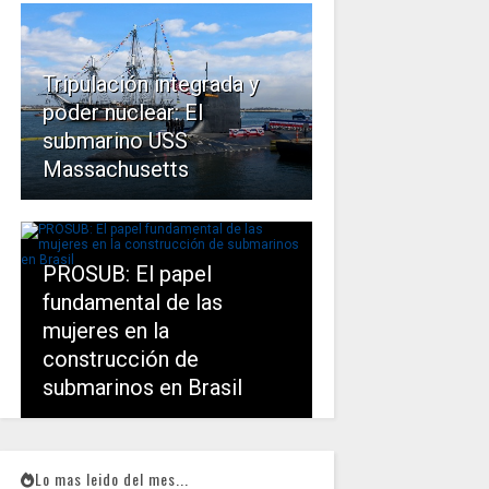
Tripulación integrada y
poder nuclear: El
submarino USS
Massachusetts
PROSUB: El papel
fundamental de las
mujeres en la
construcción de
submarinos en Brasil
Lo mas leido del mes...