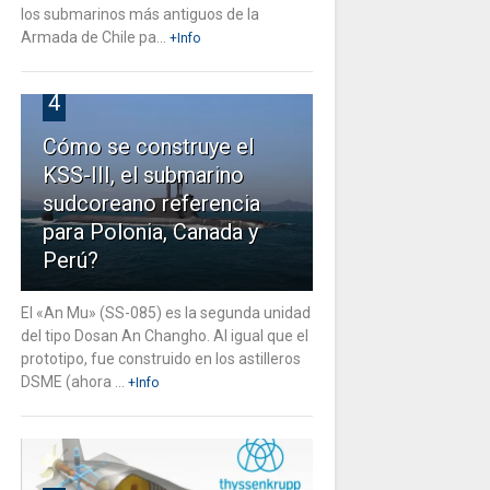
los submarinos más antiguos de la
Armada de Chile pa...
+Info
4
Cómo se construye el
KSS-III, el submarino
sudcoreano referencia
para Polonia, Canada y
Perú?
El «An Mu» (SS-085) es la segunda unidad
del tipo Dosan An Changho. Al igual que el
prototipo, fue construido en los astilleros
DSME (ahora ...
+Info