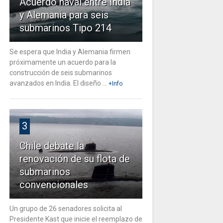
Acuerdo naval entre India
y Alemania para seis
submarinos Tipo 214
Se espera que India y Alemania firmen
próximamente un acuerdo para la
construcción de seis submarinos
avanzados en India. El diseño ...
+Info
3
Chile debate la
renovación de su flota de
submarinos
convencionales
Un grupo de 26 senadores solicita al
Presidente Kast que inicie el reemplazo de