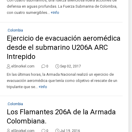
Con cuatro submarinos, una fuerza silenciosa lidera acciones de
defensa en aguas profundas. La Fuerza Submarina de Colombia,
con cuatro sumergibles...
+Info
.Colombia
Ejercicio de evacuación aeromédica
desde el submarino U206A ARC
Intrepido
elSnorkel.com
0
Sep 02, 2017
En las últimas horas, la Armada Nacional realizó un ejercicio de
evacuación aeromédica que tenía como objetivo el rescate de un
tripulante que se...
+Info
.Colombia
Los Flamantes 206A de la Armada
Colombiana.
elSnorkel.com
0
Jul 19, 2016