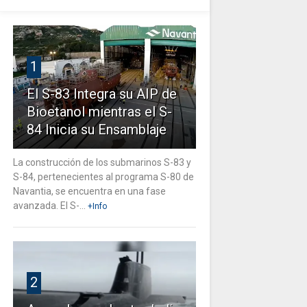
1
El S-83 Integra su AIP de
Bioetanol mientras el S-
84 Inicia su Ensamblaje
La construcción de los submarinos S-83 y
S-84, pertenecientes al programa S-80 de
Navantia, se encuentra en una fase
avanzada. El S-...
+Info
2